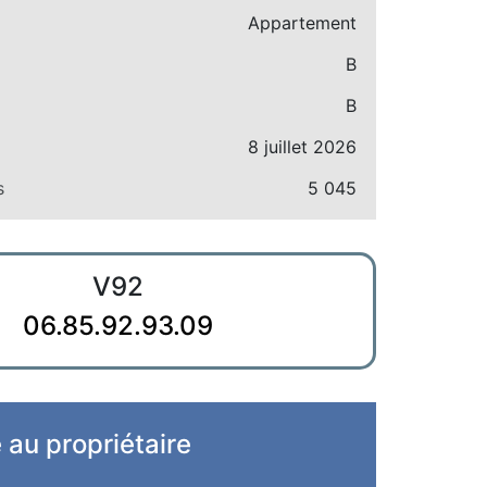
Appartement
B
B
8 juillet 2026
s
5 045
V92
06.85.92.93.09
e au propriétaire